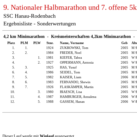
9. Nationaler Halbmarathon und 7. offene 5
SSC Hanau-Rodenbach
Ergebnisliste - Sonderwertungen
4,2 km Minimarathon - Kreismeisterschaften 4,2km Minimarathon -
Platz
PLM
PLW
Stnr.
Name, Vorname
Geb
Alt
1.
1.
1924
ZUKROWSKI, Tom
2005
M 
2.
2.
1984
FREDER, Noel
2005
M 
3.
1.
1981
KIEFER, Tabea
2005
W 
4.
2.
1927
OPPERMANN, Antonia
2005
W 
5.
3.
1925
HAS, Yusuf
2005
M 
6.
4.
1986
SEIDEL, Tom
2005
M 
7.
5.
1982
KAISER, Liam
2006
M 
8.
6.
1983
FERNANDO, Shewin
2005
M 
9.
7.
1926
FLASKÄMPER, Martin
2005
M 
10.
3.
1980
BIAESCH, Lisa
2005
W 
11.
4.
1987
HAMBURGER, Annalena
2006
W 
12.
5.
1988
GASSEM, Hanan
2006
W 
Dieser Lauf wurde mit
Winlauf
ausgewertet.