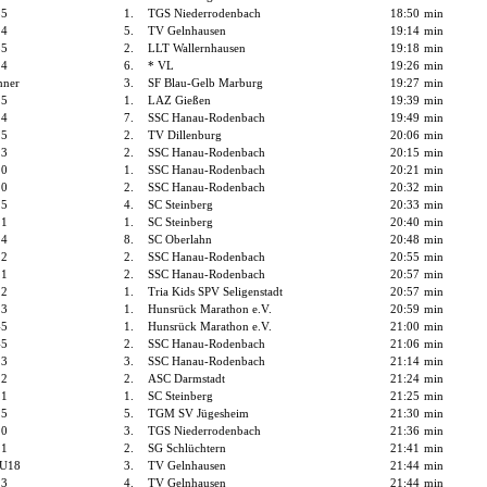
55
1.
TGS Niederrodenbach
18:50
min
14
5.
TV Gelnhausen
19:14
min
35
2.
LLT Wallernhausen
19:18
min
14
6.
* VL
19:26
min
ner
3.
SF Blau-Gelb Marburg
19:27
min
15
1.
LAZ Gießen
19:39
min
14
7.
SSC Hanau-Rodenbach
19:49
min
15
2.
TV Dillenburg
20:06
min
13
2.
SSC Hanau-Rodenbach
20:15
min
10
1.
SSC Hanau-Rodenbach
20:21
min
10
2.
SSC Hanau-Rodenbach
20:32
min
15
4.
SC Steinberg
20:33
min
11
1.
SC Steinberg
20:40
min
14
8.
SC Oberlahn
20:48
min
12
2.
SSC Hanau-Rodenbach
20:55
min
11
2.
SSC Hanau-Rodenbach
20:57
min
12
1.
Tria Kids SPV Seligenstadt
20:57
min
13
1.
Hunsrück Marathon e.V.
20:59
min
45
1.
Hunsrück Marathon e.V.
21:00
min
45
2.
SSC Hanau-Rodenbach
21:06
min
13
3.
SSC Hanau-Rodenbach
21:14
min
12
2.
ASC Darmstadt
21:24
min
11
1.
SC Steinberg
21:25
min
15
5.
TGM SV Jügesheim
21:30
min
10
3.
TGS Niederrodenbach
21:36
min
11
2.
SG Schlüchtern
21:41
min
 U18
3.
TV Gelnhausen
21:44
min
13
4.
TV Gelnhausen
21:44
min