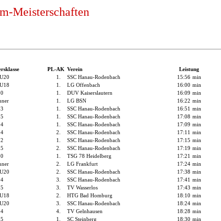
km-Meisterschaften
ersklasse
PL-AK
Verein
Leistung
 U20
1.
SSC Hanau-Rodenbach
15:56
min
 U18
1.
LG Offenbach
16:00
min
50
1.
DUV Kaiserslautern
16:09
min
ner
1.
LG BSN
16:22
min
13
1.
SSC Hanau-Rodenbach
16:51
min
15
1.
SSC Hanau-Rodenbach
17:08
min
14
1.
SSC Hanau-Rodenbach
17:09
min
14
2.
SSC Hanau-Rodenbach
17:11
min
12
1.
SSC Hanau-Rodenbach
17:15
min
15
2.
SSC Hanau-Rodenbach
17:19
min
30
1.
TSG 78 Heidelberg
17:21
min
ner
2.
LG Frankfurt
17:24
min
 U20
2.
SSC Hanau-Rodenbach
17:38
min
14
3.
SSC Hanau-Rodenbach
17:41
min
15
3.
TV Wasserlos
17:43
min
 U18
2.
HTG Bad Homburg
18:10
min
 U20
3.
SSC Hanau-Rodenbach
18:24
min
14
4.
TV Gelnhausen
18:28
min
35
1.
SC Steinberg
18:30
min