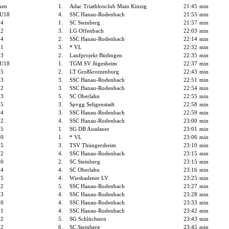
uen
1.
Adac Triathlonclub Main Kinzig
21:45
min
 U18
4.
SSC Hanau-Rodenbach
21:55
min
14
1.
SC Steinberg
21:57
min
12
3.
LG Offenbach
22:03
min
14
2.
SSC Hanau-Rodenbach
22:14
min
11
3.
* VL
22:32
min
13
2.
Laufprojekt Büdingen
22:35
min
 U18
1.
TGM SV Jügesheim
22:37
min
55
2.
LT Großkrotzenburg
22:43
min
13
3.
SSC Hanau-Rodenbach
22:51
min
12
3.
SSC Hanau-Rodenbach
22:54
min
13
5.
SC Oberlahn
22:55
min
15
3.
Spvgg Seligenstadt
22:58
min
14
3.
SSC Hanau-Rodenbach
22:59
min
12
4.
SSC Hanau-Rodenbach
23:00
min
45
1.
SG DB Ausdauer
23:01
min
40
1.
* VL
23:06
min
55
3.
TSV Thüngersheim
23:10
min
12
4.
SSC Hanau-Rodenbach
23:15
min
40
2.
SC Steinberg
23:15
min
14
4.
SC Oberlahn
23:16
min
15
4.
Wiesbadener LV
23:25
min
12
5.
SSC Hanau-Rodenbach
23:27
min
13
4.
SSC Hanau-Rodenbach
23:28
min
10
4.
SSC Hanau-Rodenbach
23:33
min
11
4.
SSC Hanau-Rodenbach
23:42
min
12
5.
SG Schlüchtern
23:43
min
12
6.
SC Steinberg
23:45
min