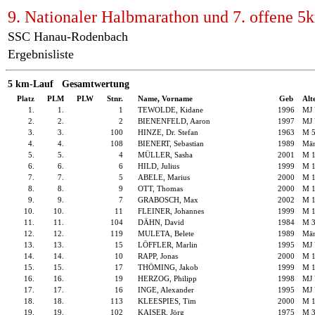
9. Nationaler Halbmarathon und 7. offene 5
SSC Hanau-Rodenbach
Ergebnisliste
5 km-Lauf Gesamtwertung
Platz
PLM
PLW
Stnr.
Name, Vorname
Geb
Alt
1.
1.
1
TEWOLDE, Kidane
1996
MJ
2.
2.
2
BIENENFELD, Aaron
1997
MJ
3.
3.
100
HINZE, Dr. Stefan
1963
M 
4.
4.
108
BIENERT, Sebastian
1989
Män
5.
5.
4
MÜLLER, Sasha
2001
M 
6.
6.
6
HILD, Julius
1999
M 
7.
7.
5
ABELE, Marius
2000
M 
8.
8.
9
OTT, Thomas
2000
M 
9.
9.
7
GRABOSCH, Max
2002
M 
10.
10.
11
FLEINER, Johannes
1999
M 
11.
11.
104
DÄHN, David
1984
M 
12.
12.
119
MULETA, Belete
1989
Män
13.
13.
15
LÖFFLER, Marlin
1995
MJ
14.
14.
10
RAPP, Jonas
2000
M 
15.
15.
17
THÖMING, Jakob
1999
M 
16.
16.
19
HERZOG, Philipp
1998
MJ
17.
17.
16
INGE, Alexander
1995
MJ
18.
18.
113
KLEESPIES, Tim
2000
M 
19.
19.
102
KAISER, Jörg
1975
M 