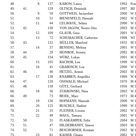
48.
8.
137
KAROW, Laura
1992
Fra
49.
41.
129
OLTSCH, Dominik
1997
MJ
50.
9.
59
GOTTWEIS, Jacqueline
2000
W 
51.
10.
51
BIENENFELD, Hannah
2002
W 
52.
11.
44
CELIKKOL, Selma
2000
W 
53.
42.
130
VON JAGOW, Nestor Otto
2003
M 
54.
12.
109
GLAUB, Gina
2001
W 
55.
13.
72
SCHUMACHER, Catherine
1998
WJ
56.
43.
132
MÜLLER, Manfred
1955
M 
57.
14.
37
BENSING, Melissa
2001
W 
58.
44.
29
MONROE, Jeremy
2002
M 
59.
45.
134
WÜRZ, Lukas
2001
M 
60.
15.
105
RACHOR, Lea
1999
W 
61.
16.
41
GRABOSCH, Lea
2000
W 
62.
46.
46
HETZEL, Armin
2002
M 
63.
17.
138
KNABBEN, Angelika
1969
W 
64.
47.
120
OSSWALD, Michael
1970
M 
65.
48.
118
GÖTZ, Gerhard
1956
M 
66.
18.
36
ZUKROWSKI, Nina
2002
W 
66.
49.
73
BEIDL, Marc
1971
M 
68.
19.
136
HOFMANN, Hannah
2000
W 
69.
20.
125
BUSCHLE, Nadine
1999
W 
70.
21.
35
FLEINER, Louisa
2002
W 
71.
22.
49
MAUL, Tamara
2001
W 
72.
50.
31
FLASKÄMPER, Felix
2004
M 
73.
51.
47
HILDEBRANDT, Simon
2003
M 
74.
52.
71
BESCHORNER, Kristian
2002
M 
75.
23.
61
KAISER, Chiara
2002
W 