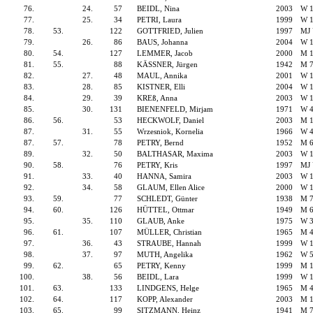
76.
24.
57
BEIDL, Nina
2003
W 
77.
25.
34
PETRI, Laura
1999
W 
78.
53.
122
GOTTFRIED, Julien
1997
MJ
79.
26.
86
BAUS, Johanna
2004
W 
80.
54.
127
LEMMER, Jacob
2000
M 
81.
55.
88
KÄSSNER, Jürgen
1942
M 
82.
27.
48
MAUL, Annika
2001
W 
83.
28.
85
KISTNER, Elli
2004
W 
84.
29.
39
KREß, Anna
2003
W 
85.
30.
131
BIENENFELD, Mirjam
1971
W 
86.
56.
53
HECKWOLF, Daniel
2003
M 
87.
31.
55
Wrzesniok, Kornelia
1966
W 
87.
57.
78
PETRY, Bernd
1952
M 
89.
32.
50
BALTHASAR, Maxima
2003
W 
90.
58.
76
PETRY, Kris
1997
MJ
91.
33.
40
HANNA, Samira
2003
W 
92.
34.
58
GLAUM, Ellen Alice
2000
W 
93.
59.
77
SCHLEDT, Günter
1938
M 
94.
60.
126
HÜTTEL, Ottmar
1949
M 
95.
35.
110
GLAUB, Anke
1975
W 
96.
61.
107
MÜLLER, Christian
1965
M 
97.
36.
43
STRAUBE, Hannah
1999
W 
98.
37.
97
MUTH, Angelika
1962
W 
99.
62.
65
PETRY, Kenny
1999
M 
100.
38.
56
BEIDL, Lara
1999
W 
101.
63.
133
LINDGENS, Helge
1965
M 
102.
64.
117
KOPP, Alexander
2003
M 
103.
65.
99
SITZMANN, Heinz
1941
M 