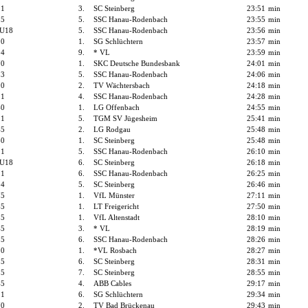
11
3.
SC Steinberg
23:51
min
15
5.
SSC Hanau-Rodenbach
23:55
min
 U18
5.
SSC Hanau-Rodenbach
23:56
min
10
1.
SG Schlüchtern
23:57
min
14
9.
* VL
23:59
min
70
1.
SKC Deutsche Bundesbank
24:01
min
13
5.
SSC Hanau-Rodenbach
24:06
min
10
2.
TV Wächtersbach
24:18
min
11
4.
SSC Hanau-Rodenbach
24:28
min
40
1.
LG Offenbach
24:55
min
11
5.
TGM SV Jügesheim
25:41
min
45
2.
LG Rodgau
25:48
min
60
1.
SC Steinberg
25:48
min
11
5.
SSC Hanau-Rodenbach
26:10
min
 U18
6.
SC Steinberg
26:18
min
11
6.
SSC Hanau-Rodenbach
26:25
min
14
5.
SC Steinberg
26:46
min
75
1.
VfL Münster
27:11
min
65
1.
LT Freigericht
27:50
min
35
1.
VfL Altenstadt
28:10
min
45
3.
* VL
28:19
min
15
6.
SSC Hanau-Rodenbach
28:26
min
50
1.
*VL Rosbach
28:27
min
15
6.
SC Steinberg
28:31
min
15
7.
SC Steinberg
28:55
min
45
4.
ABB Cables
29:17
min
11
6.
SG Schlüchtern
29:34
min
70
2.
TV Bad Brückenau
29:43
min