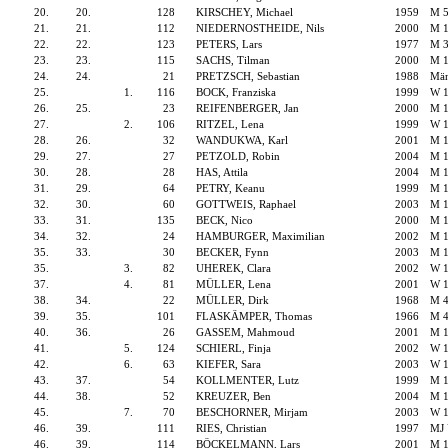
20.
20.
128
KIRSCHEY, Michael
1959
M 
21.
21.
112
NIEDERNOSTHEIDE, Nils
2000
M 
22.
22.
123
PETERS, Lars
1977
M 
23.
23.
115
SACHS, Tilman
2000
M 
24.
24.
21
PRETZSCH, Sebastian
1988
Män
25.
1.
116
BOCK, Franziska
1999
W 
26.
25.
23
REIFENBERGER, Jan
2000
M 
27.
2.
106
RITZEL, Lena
1999
W 
28.
26.
32
WANDUKWA, Karl
2001
M 
29.
27.
27
PETZOLD, Robin
2004
M 
30.
28.
28
HAS, Attila
2004
M 
31.
29.
64
PETRY, Keanu
1999
M 
32.
30.
60
GOTTWEIS, Raphael
2003
M 
33.
31.
135
BECK, Nico
2000
M 
34.
32.
24
HAMBURGER, Maximilian
2002
M 
35.
33.
30
BECKER, Fynn
2003
M 
35.
3.
82
UHEREK, Clara
2002
W 
37.
4.
81
MÜLLER, Lena
2001
W 
38.
34.
22
MÜLLER, Dirk
1968
M 
39.
35.
101
FLASKÄMPER, Thomas
1966
M 
40.
36.
26
GASSEM, Mahmoud
2001
M 
41.
5.
124
SCHIERL, Finja
2002
W 
42.
6.
63
KIEFER, Sara
2003
W 
43.
37.
54
KOLLMENTER, Lutz
1999
M 
44.
38.
52
KREUZER, Ben
2004
M 
45.
7.
70
BESCHORNER, Mirjam
2003
W 
46.
39.
111
RIES, Christian
1997
MJ
46.
39.
114
BÖCKELMANN, Lars
2001
M 