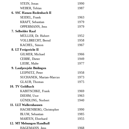
STEIN, Jonas
1990
WEBER, Tobias
1987
6.
SSC Hanau-Rodenbach II
SEIDEL, Frank
1963
KRAFT, Sebastian
1979
OPPERMANN, Jens
1979
7.
Selbolder Raal
MÜLLER, Dr. Hubert
1952
VOLLBRECHT, Bernd
1958
KACHEL, Simon
1967
8.
LT Freigericht II
GILMER, Michael
1966
CERBE, Dieter
1949
LIEBE, Malte
1977
9.
Laufprojekt Büdingen
LEIPNITZ, Peter
1958
SUCHANEK, Marian-Marcus
1973
GLAUB, Thomas
1975
10.
TV Goldbach
KABITSCHKE, Frank
1969
DIEHM, Uwe
1963
GÜNDLING, Norbert
1940
11.
LLT Wallernhausen
HACHENBERG, Christopher
1990
BLUM, Sebastian
1985
MARTEN, Eberhard
1955
12.
MT Melsungen Handball
HAGEMANN, Jens
1968