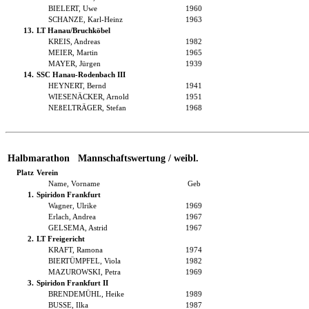
BIELERT, Uwe
1960
SCHANZE, Karl-Heinz
1963
13.
LT Hanau/Bruchköbel
KREIS, Andreas
1982
MEIER, Martin
1965
MAYER, Jürgen
1939
14.
SSC Hanau-Rodenbach III
HEYNERT, Bernd
1941
WIESENÄCKER, Arnold
1951
NEßELTRÄGER, Stefan
1968
Halbmarathon Mannschaftswertung / weibl.
Platz
Verein
Name, Vorname
Geb
1.
Spiridon Frankfurt
Wagner, Ulrike
1969
Erlach, Andrea
1967
GELSEMA, Astrid
1967
2.
LT Freigericht
KRAFT, Ramona
1974
BIERTÜMPFEL, Viola
1982
MAZUROWSKI, Petra
1969
3.
Spiridon Frankfurt II
BRENDEMÜHL, Heike
1989
BUSSE, Ilka
1987