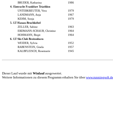
BRUDER, Katharina
1986
4.
Eintracht Frankfurt Triathlon
UNTERKREUTER, Vera
1979
LANDMANN, Anja
1967
KEHM, Sonja
1979
5.
LT Hanau-Bruchköbel
ZELLER, Sabine
1963
ERDMANN-SCHAUB, Christine
1964
HOHMANN, Birgit
1964
6.
LT Ski-Club Breitenborn
WEIDER, Sylvia
1952
RABENSTEIN, Gisela
1957
KALBFLEISCH, Rosemarie
1945
Dieser Lauf wurde mit
Winlauf
ausgewertet.
Weitere Informationen zu diesem Programm erhalten Sie über
www.runningsoft.d