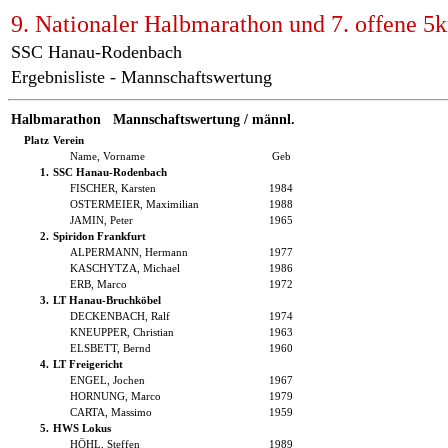
9. Nationaler Halbmarathon und 7. offene 5
SSC Hanau-Rodenbach
Ergebnisliste - Mannschaftswertung
Halbmarathon Mannschaftswertung / männl.
Platz
Verein
Name, Vorname
Geb
1.
SSC Hanau-Rodenbach
FISCHER, Karsten
1984
OSTERMEIER, Maximilian
1988
JAMIN, Peter
1965
2.
Spiridon Frankfurt
ALPERMANN, Hermann
1977
KASCHYTZA, Michael
1986
ERB, Marco
1972
3.
LT Hanau-Bruchköbel
DECKENBACH, Ralf
1974
KNEUPPER, Christian
1963
ELSBETT, Bernd
1960
4.
LT Freigericht
ENGEL, Jochen
1967
HORNUNG, Marco
1979
CARTA, Massimo
1959
5.
HWS Lokus
HÖHL, Steffen
1989