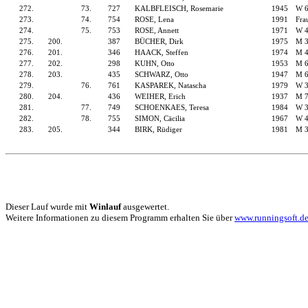
272.
73.
727
KALBFLEISCH, Rosemarie
1945
W 
273.
74.
754
ROSE, Lena
1991
Fra
274.
75.
753
ROSE, Annett
1971
W 
275.
200.
387
BÜCHER, Dirk
1975
M 
276.
201.
346
HAACK, Steffen
1974
M 
277.
202.
298
KUHN, Otto
1953
M 
278.
203.
435
SCHWARZ, Otto
1947
M 
279.
76.
761
KASPAREK, Natascha
1979
W 
280.
204.
436
WEIHER, Erich
1937
M 
281.
77.
749
SCHOENKAES, Teresa
1984
W 
282.
78.
755
SIMON, Cäcilia
1967
W 
283.
205.
344
BIRK, Rüdiger
1981
M 
Dieser Lauf wurde mit
Winlauf
ausgewertet.
Weitere Informationen zu diesem Programm erhalten Sie über
www.runningsoft.d