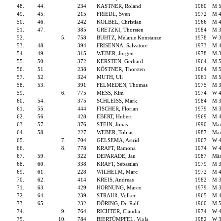
48.
44.
234
KASTNER, Roland
1960
M 
49.
45.
215
FRIEDL, Sven
1972
M 
50.
46.
242
KÖLBEL, Christian
1966
M 
51.
47.
385
GRETZKI, Thorsten
1984
M 
52.
5.
758
BUHTZ, Melanie Konstanze
1978
W 
53.
48.
394
FRISENNA, Salvatore
1973
M 
54.
49.
315
WEBER, Jürgen
1978
M 
55.
50.
372
KERSTEN, Gerhard
1964
M 
56.
51.
238
KÖSTNER, Thorsten
1964
M 
57.
52.
324
MUTH, Uli
1961
M 
58.
53.
391
FELMEDEN, Thomas
1975
M 
59.
6.
775
MESS, Kim
1974
W 
60.
54.
375
SCHLEISS, Mark
1984
M 
61.
55.
444
FISCHER, Florian
1979
M 
62.
56.
428
EBERT, Hubert
1969
M 
63.
57.
376
STEIN, Jonas
1990
Män
64.
58.
227
WEBER, Tobias
1987
Män
65.
7.
704
GELSEMA, Astrid
1967
W 
66.
8.
778
KRAFT, Ramona
1974
W 
67.
59.
322
DEPARADE, Jan
1987
Män
68.
60.
338
KRAFT, Sebastian
1979
M 
69.
61.
228
WILHELM, Marc
1972
M 
70.
62.
414
KREIS, Andreas
1982
M 
71.
63.
429
HORNUNG, Marco
1979
M 
72.
64.
239
STRAUß, Volker
1965
M 
73.
65.
232
DÖRING, Dr. Ralf
1960
M 
74.
9.
764
RICHTER, Claudia
1974
W 
75.
10.
784
BIERTÜMPFEL, Viola
1982
W 