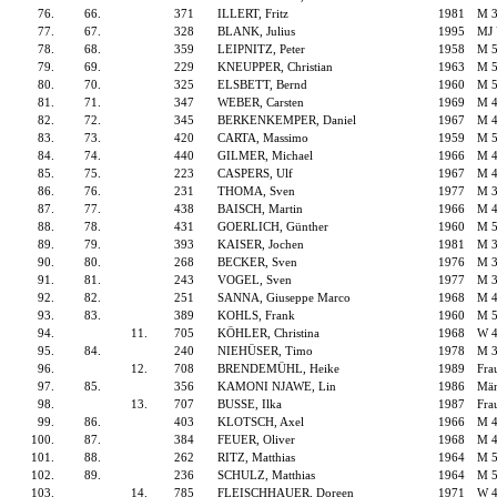
76.
66.
371
ILLERT, Fritz
1981
M 
77.
67.
328
BLANK, Julius
1995
MJ
78.
68.
359
LEIPNITZ, Peter
1958
M 
79.
69.
229
KNEUPPER, Christian
1963
M 
80.
70.
325
ELSBETT, Bernd
1960
M 
81.
71.
347
WEBER, Carsten
1969
M 
82.
72.
345
BERKENKEMPER, Daniel
1967
M 
83.
73.
420
CARTA, Massimo
1959
M 
84.
74.
440
GILMER, Michael
1966
M 
85.
75.
223
CASPERS, Ulf
1967
M 
86.
76.
231
THOMA, Sven
1977
M 
87.
77.
438
BAISCH, Martin
1966
M 
88.
78.
431
GOERLICH, Günther
1960
M 
89.
79.
393
KAISER, Jochen
1981
M 
90.
80.
268
BECKER, Sven
1976
M 
91.
81.
243
VOGEL, Sven
1977
M 
92.
82.
251
SANNA, Giuseppe Marco
1968
M 
93.
83.
389
KOHLS, Frank
1960
M 
94.
11.
705
KÖHLER, Christina
1968
W 
95.
84.
240
NIEHÜSER, Timo
1978
M 
96.
12.
708
BRENDEMÜHL, Heike
1989
Fra
97.
85.
356
KAMONI NJAWE, Lin
1986
Män
98.
13.
707
BUSSE, Ilka
1987
Fra
99.
86.
403
KLOTSCH, Axel
1966
M 
100.
87.
384
FEUER, Oliver
1968
M 
101.
88.
262
RITZ, Matthias
1964
M 
102.
89.
236
SCHULZ, Matthias
1964
M 
103.
14.
785
FLEISCHHAUER, Doreen
1971
W 