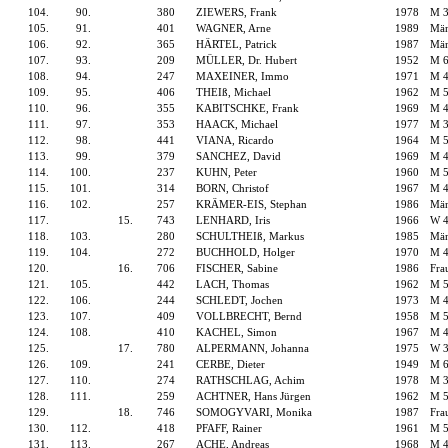
104.
90.
380
ZIEWERS, Frank
1978
M 
105.
91.
401
WAGNER, Arne
1989
Män
106.
92.
365
HÄRTEL, Patrick
1987
Män
107.
93.
209
MÜLLER, Dr. Hubert
1952
M 
108.
94.
247
MAXEINER, Immo
1971
M 
109.
95.
406
THEIß, Michael
1962
M 
110.
96.
355
KABITSCHKE, Frank
1969
M 
111.
97.
353
HAACK, Michael
1977
M 
112.
98.
441
VIANA, Ricardo
1964
M 
113.
99.
379
SANCHEZ, David
1969
M 
114.
100.
237
KUHN, Peter
1960
M 
115.
101.
314
BORN, Christof
1967
M 
116.
102.
257
KRÄMER-EIS, Stephan
1986
Män
117.
15.
743
LENHARD, Iris
1966
W 
118.
103.
280
SCHULTHEIß, Markus
1985
Män
119.
104.
272
BUCHHOLD, Holger
1970
M 
120.
16.
706
FISCHER, Sabine
1986
Fra
121.
105.
442
LACH, Thomas
1962
M 
122.
106.
244
SCHLEDT, Jochen
1973
M 
123.
107.
409
VOLLBRECHT, Bernd
1958
M 
124.
108.
410
KACHEL, Simon
1967
M 
125.
17.
780
ALPERMANN, Johanna
1975
W 
126.
109.
241
CERBE, Dieter
1949
M 
127.
110.
274
RATHSCHLAG, Achim
1978
M 
128.
111.
259
ACHTNER, Hans Jürgen
1962
M 
129.
18.
746
SOMOGYVARI, Monika
1987
Fra
130.
112.
418
PFAFF, Rainer
1961
M 
131.
113.
267
ACHE, Andreas
1968
M 