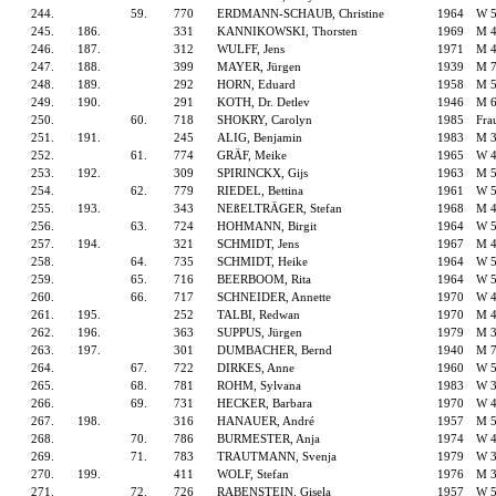
244.
59.
770
ERDMANN-SCHAUB, Christine
1964
W 
245.
186.
331
KANNIKOWSKI, Thorsten
1969
M 
246.
187.
312
WULFF, Jens
1971
M 
247.
188.
399
MAYER, Jürgen
1939
M 
248.
189.
292
HORN, Eduard
1958
M 
249.
190.
291
KOTH, Dr. Detlev
1946
M 
250.
60.
718
SHOKRY, Carolyn
1985
Fra
251.
191.
245
ALIG, Benjamin
1983
M 
252.
61.
774
GRÄF, Meike
1965
W 
253.
192.
309
SPIRINCKX, Gijs
1963
M 
254.
62.
779
RIEDEL, Bettina
1961
W 
255.
193.
343
NEßELTRÄGER, Stefan
1968
M 
256.
63.
724
HOHMANN, Birgit
1964
W 
257.
194.
321
SCHMIDT, Jens
1967
M 
258.
64.
735
SCHMIDT, Heike
1964
W 
259.
65.
716
BEERBOOM, Rita
1964
W 
260.
66.
717
SCHNEIDER, Annette
1970
W 
261.
195.
252
TALBI, Redwan
1970
M 
262.
196.
363
SUPPUS, Jürgen
1979
M 
263.
197.
301
DUMBACHER, Bernd
1940
M 
264.
67.
722
DIRKES, Anne
1960
W 
265.
68.
781
ROHM, Sylvana
1983
W 
266.
69.
731
HECKER, Barbara
1970
W 
267.
198.
316
HANAUER, André
1957
M 
268.
70.
786
BURMESTER, Anja
1974
W 
269.
71.
783
TRAUTMANN, Svenja
1979
W 
270.
199.
411
WOLF, Stefan
1976
M 
271.
72.
726
RABENSTEIN, Gisela
1957
W 