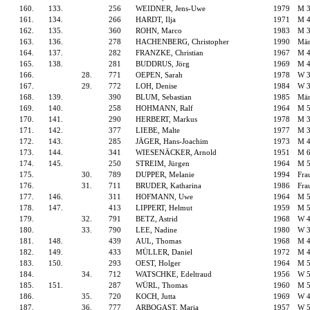
160.
133.
256
WEIDNER, Jens-Uwe
1979
M 
161.
134.
266
HARDT, Ilja
1971
M 
162.
135.
360
ROHN, Marco
1983
M 
163.
136.
278
HACHENBERG, Christopher
1990
Män
164.
137.
282
FRANZKE, Christian
1967
M 
165.
138.
281
BUDDRUS, Jörg
1969
M 
166.
28.
771
OEPEN, Sarah
1978
W 
167.
29.
772
LOH, Denise
1984
W 
168.
139.
390
BLUM, Sebastian
1985
Män
169.
140.
258
HOHMANN, Ralf
1964
M 
170.
141.
290
HERBERT, Markus
1978
M 
171.
142.
377
LIEBE, Malte
1977
M 
172.
143.
285
JÄGER, Hans-Joachim
1973
M 
173.
144.
341
WIESENÄCKER, Arnold
1951
M 
174.
145.
250
STREIM, Jürgen
1964
M 
175.
30.
789
DUPPER, Melanie
1994
Fra
176.
31.
711
BRUDER, Katharina
1986
Fra
177.
146.
311
HOFMANN, Uwe
1964
M 
178.
147.
413
LIPPERT, Helmut
1959
M 
179.
32.
791
BETZ, Astrid
1968
W 
180.
33.
790
LEE, Nadine
1980
W 
181.
148.
439
AUL, Thomas
1968
M 
182.
149.
433
MÜLLER, Daniel
1972
M 
183.
150.
293
OEST, Holger
1964
M 
184.
34.
712
WATSCHKE, Edeltraud
1956
W 
185.
151.
287
WÜRL, Thomas
1960
M 
186.
35.
720
KOCH, Jutta
1969
W 
187.
36.
777
ARBOGAST, Maria
1957
W 