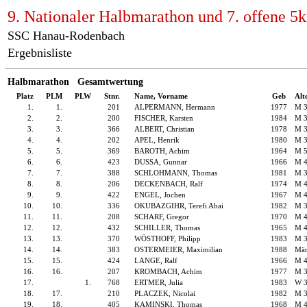
9. Nationaler Halbmarathon und 7. offene 5
SSC Hanau-Rodenbach
Ergebnisliste
Halbmarathon Gesamtwertung
Platz
PLM
PLW
Stnr.
Name, Vorname
Geb
Alt
1.
1.
201
ALPERMANN, Hermann
1977
M 
2.
2.
200
FISCHER, Karsten
1984
M 
3.
3.
366
ALBERT, Christian
1978
M 
4.
4.
202
APEL, Henrik
1980
M 
5.
5.
369
BAROTH, Achim
1964
M 
6.
6.
423
DUSSA, Gunnar
1966
M 
7.
7.
388
SCHLOHMANN, Thomas
1981
M 
8.
8.
206
DECKENBACH, Ralf
1974
M 
9.
9.
422
ENGEL, Jochen
1967
M 
10.
10.
336
OKUBAZGIHR, Terefi Abai
1982
M 
11.
11.
208
SCHARF, Gregor
1970
M 
12.
12.
432
SCHILLER, Thomas
1965
M 
13.
13.
370
WÖSTHOFF, Philipp
1983
M 
14.
14.
383
OSTERMEIER, Maximilian
1988
Män
15.
15.
424
LANGE, Ralf
1966
M 
16.
16.
207
KROMBACH, Achim
1977
M 
17.
1.
768
ERTMER, Julia
1983
W 
18.
17.
210
PLACZEK, Nicolai
1982
M 
19.
18.
405
KAMINSKI, Thomas
1968
M 