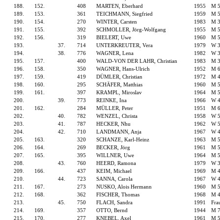
188.
152.
408
MARTEN, Eberhard
1955
M 
189.
153.
361
TEICHMANN, Siegfried
1959
M 
190.
154.
270
WINTER, Carsten
1983
M 
191.
155.
392
SCHMOLLER, Jörg-Wolfgang
1955
M 
192.
156.
319
BIELERT, Uwe
1960
M 
193.
37.
714
UNTERKREUTER, Vera
1979
W 
194.
38.
776
WAGNER, Lena
1982
W 
195.
157.
400
WALD-VON DER LAHR, Christian
1983
M 
196.
158.
350
WAGNER, Hans-Ulrich
1952
M 
197.
159.
419
DÜMLER, Christian
1972
M 
198.
160.
295
SCHÄFER, Matthias
1960
M 
199.
161.
397
KRAMPL, Miroslav
1964
M 
200.
39.
773
REINKE, Ina
1966
W 
201.
162.
284
MÜLLER, Peter
1951
M 
202.
40.
782
WENZEL, Christa
1958
W 
203.
41.
787
HECKER, Nhu
1962
W 
204.
42.
710
LANDMANN, Anja
1967
W 
205.
163.
320
SCHANZE, Karl-Heinz
1963
M 
206.
164.
269
BECKER, Jörg
1961
M 
207.
165.
395
WILLNER, Uwe
1964
M 
208.
43.
760
HEERD, Ramona
1979
W 
209.
166.
437
KEIM, Michael
1969
M 
210.
44.
723
SANNA, Carola
1967
W 
211.
167.
273
NUSKO, Alois Hermann
1960
M 
212.
168.
362
FISCHER, Thomas
1968
M 
213.
45.
750
FLACH, Sandra
1991
Fra
214.
169.
357
OTTO, Bernd
1944
M 
215.
170.
277
KNEBEL, Axel
1961
M 