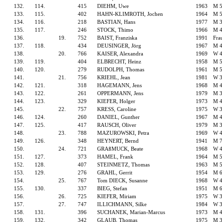
132.
114.
415
DIEHM, Uwe
1963
M 
133.
115.
402
HAHN-KLIMROTH, Jochen
1964
M 
134.
116.
218
BASTIAN, Hans
1977
M 
135.
117.
246
STOCK, Thimo
1966
M 
136.
19.
752
BAIST, Franziska
1991
Fra
137.
118.
434
DEUSINGER, Jörg
1967
M 
138.
20.
766
KAISER, Alexandra
1969
W 
139.
119.
404
ELBRECHT, Heinz
1958
M 
140.
120.
279
RUDOLPH, Thomas
1961
M 
141.
21.
756
KRIEHL, Jean
1981
W 
142.
121.
318
HAGEMANN, Jens
1968
M 
143.
122.
261
OPPERMANN, Jens
1979
M 
144.
123.
329
KIEFER, Holger
1973
M 
145.
22.
757
KRESS, Caroline
1975
W 
146.
124.
260
DANIEL, Gunther
1967
M 
147.
125.
417
RAUSCH, Oliver
1979
M 
148.
23.
788
MAZUROWSKI, Petra
1969
W 
149.
126.
348
HEYNERT, Bernd
1941
M 
150.
24.
721
GRAßMUCK, Beate
1968
W 
151.
127.
373
HAMEL, Frank
1964
M 
152.
128.
407
STEINMETZ, Thomas
1963
M 
153.
129.
276
GRAHL, Gerrit
1954
M 
154.
25.
767
Tom DIECK, Susanne
1968
W 
155.
130.
337
BIEG, Stefan
1951
M 
156.
26.
725
KIEFER, Miriam
1975
W 
157.
27.
747
ILLICHMANN, Silke
1984
W 
158.
131.
396
SUCHANEK, Marian-Marcus
1973
M 
159.
132.
342
GLAUB, Thomas
1975
M 