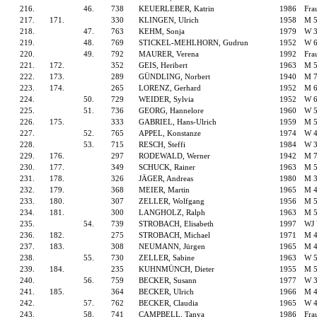
216.
46.
738
KEUERLEBER, Katrin
1986
Fra
217.
171.
330
KLINGEN, Ulrich
1958
M 
218.
47.
763
KEHM, Sonja
1979
W 
219.
48.
769
STICKEL-MEHLHORN, Gudrun
1952
W 
220.
49.
792
MAURER, Verena
1992
Fra
221.
172.
352
GEIS, Heribert
1963
M 
222.
173.
289
GÜNDLING, Norbert
1940
M 
223.
174.
265
LORENZ, Gerhard
1952
M 
224.
50.
729
WEIDER, Sylvia
1952
W 
225.
51.
736
GEORG, Hannelore
1960
W 
226.
175.
333
GABRIEL, Hans-Ulrich
1959
M 
227.
52.
765
APPEL, Konstanze
1974
W 
228.
53.
715
RESCH, Steffi
1984
W 
229.
176.
297
RODEWALD, Werner
1942
M 
230.
177.
349
SCHUCK, Rainer
1963
M 
231.
178.
326
JÄGER, Andreas
1980
M 
232.
179.
368
MEIER, Martin
1965
M 
233.
180.
307
ZELLER, Wolfgang
1956
M 
234.
181.
300
LANGHOLZ, Ralph
1963
M 
235.
54.
739
STROBACH, Elisabeth
1997
WJ
236.
182.
275
STROBACH, Michael
1971
M 
237.
183.
308
NEUMANN, Jürgen
1965
M 
238.
55.
730
ZELLER, Sabine
1963
W 
239.
184.
235
KUHNMÜNCH, Dieter
1955
M 
240.
56.
759
BECKER, Susann
1977
W 
241.
185.
364
BECKER, Ulrich
1966
M 
242.
57.
762
BECKER, Claudia
1965
W 
243.
58.
741
CAMPBELL, Tanya
1986
Fra