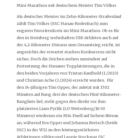
Mini-Marathon mit deutschem Meister Tim Völker
Als deutscher Meister im Zehn-Kilometer-Straßenlauf
zählt Tim Völker (SSC Hanau-Rodenbach) zum
engsten Favoritenkreis im Mini-Marathon. Ob es für
den in Steinberg wohnhaften U18-Athleten auch auf
der 4,2-Kilometer-Distanz zum Gesamtsieg reicht, ist
angesichts der erwartet starken Konkurrenz nicht
sicher. Doch die Zeichen stehen zumindest auf
Fortsetzung der Hanauer Topplatzierungen, die in
den beiden Vorjahren von Tristan Kaufhold (1./2023)
und Christian Ache (3./2024) erreicht wurden. Für
den 14-jährigen Tim Opper, der zuletzt mit 17:02
Minuten auf Rang drei der deutschen Fünf-Kilometer-
Rangliste lief, steht gegen den direkt vor ihm
platzierten Liam Pyrlik (LG Wettenberg/16:50
Minuten) wiederum ein M14-Duell auf hohem Niveau
an, während Eva Opper und Johanna Bertsch (beide
SSC) in der W12 zu den leistungsstärksten
Athletinnen zählen und Leonie Stockmar (SC