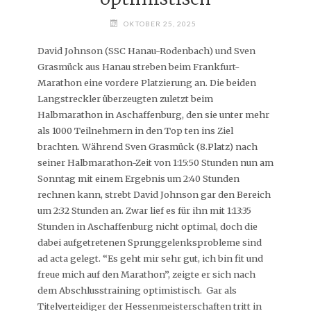
OKTOBER 25, 2025
David Johnson (SSC Hanau-Rodenbach) und Sven
Grasmück aus Hanau streben beim Frankfurt-
Marathon eine vordere Platzierung an. Die beiden
Langstreckler überzeugten zuletzt beim
Halbmarathon in Aschaffenburg, den sie unter mehr
als 1000 Teilnehmern in den Top ten ins Ziel
brachten. Während Sven Grasmück (8.Platz) nach
seiner Halbmarathon-Zeit von 1:15:50 Stunden nun am
Sonntag mit einem Ergebnis um 2:40 Stunden
rechnen kann, strebt David Johnson gar den Bereich
um 2:32 Stunden an. Zwar lief es für ihn mit 1:13:35
Stunden in Aschaffenburg nicht optimal, doch die
dabei aufgetretenen Sprunggelenksprobleme sind
ad acta gelegt. “Es geht mir sehr gut, ich bin fit und
freue mich auf den Marathon”, zeigte er sich nach
dem Abschlusstraining optimistisch. Gar als
Titelverteidiger der Hessenmeisterschaften tritt in