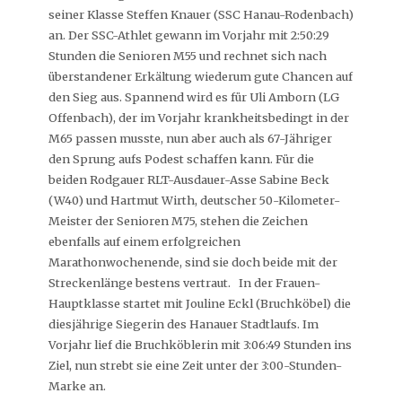
seiner Klasse Steffen Knauer (SSC Hanau-Rodenbach)
an. Der SSC-Athlet gewann im Vorjahr mit 2:50:29
Stunden die Senioren M55 und rechnet sich nach
überstandener Erkältung wiederum gute Chancen auf
den Sieg aus. Spannend wird es für Uli Amborn (LG
Offenbach), der im Vorjahr krankheitsbedingt in der
M65 passen musste, nun aber auch als 67-Jähriger
den Sprung aufs Podest schaffen kann. Für die
beiden Rodgauer RLT-Ausdauer-Asse Sabine Beck
(W40) und Hartmut Wirth, deutscher 50-Kilometer-
Meister der Senioren M75, stehen die Zeichen
ebenfalls auf einem erfolgreichen
Marathonwochenende, sind sie doch beide mit der
Streckenlänge bestens vertraut. In der Frauen-
Hauptklasse startet mit Jouline Eckl (Bruchköbel) die
diesjährige Siegerin des Hanauer Stadtlaufs. Im
Vorjahr lief die Bruchköblerin mit 3:06:49 Stunden ins
Ziel, nun strebt sie eine Zeit unter der 3:00-Stunden-
Marke an.