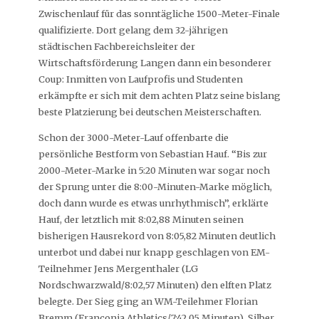
Zwischenlauf für das sonntägliche 1500-Meter-Finale
qualifizierte. Dort gelang dem 32-jährigen
städtischen Fachbereichsleiter der
Wirtschaftsförderung Langen dann ein besonderer
Coup: Inmitten von Laufprofis und Studenten
erkämpfte er sich mit dem achten Platz seine bislang
beste Platzierung bei deutschen Meisterschaften.
Schon der 3000-Meter-Lauf offenbarte die
persönliche Bestform von Sebastian Hauf. “Bis zur
2000-Meter-Marke in 5:20 Minuten war sogar noch
der Sprung unter die 8:00-Minuten-Marke möglich,
doch dann wurde es etwas unrhythmisch”, erklärte
Hauf, der letztlich mit 8:02,88 Minuten seinen
bisherigen Hausrekord von 8:05,82 Minuten deutlich
unterbot und dabei nur knapp geschlagen von EM-
Teilnehmer Jens Mergenthaler (LG
Nordschwarzwald/8:02,57 Minuten) den elften Platz
belegte. Der Sieg ging an WM-Teilehmer Florian
Bremm (Franconia Athletics/7:42,05 Minuten), Silber