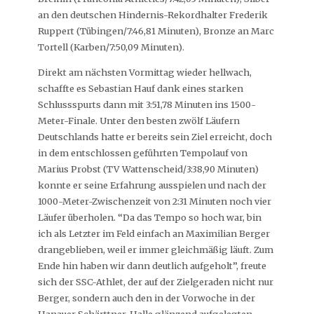
an den deutschen Hindernis-Rekordhalter Frederik
Ruppert (Tübingen/7:46,81 Minuten), Bronze an Marc
Tortell (Karben/7:50,09 Minuten).
Direkt am nächsten Vormittag wieder hellwach,
schaffte es Sebastian Hauf dank eines starken
Schlussspurts dann mit 3:51,78 Minuten ins 1500-
Meter-Finale. Unter den besten zwölf Läufern
Deutschlands hatte er bereits sein Ziel erreicht, doch
in dem entschlossen geführten Tempolauf von
Marius Probst (TV Wattenscheid/3:38,90 Minuten)
konnte er seine Erfahrung ausspielen und nach der
1000-Meter-Zwischenzeit von 2:31 Minuten noch vier
Läufer überholen. “Da das Tempo so hoch war, bin
ich als Letzter im Feld einfach an Maximilian Berger
drangeblieben, weil er immer gleichmäßig läuft. Zum
Ende hin haben wir dann deutlich aufgeholt”, freute
sich der SSC-Athlet, der auf der Zielgeraden nicht nur
Berger, sondern auch den in der Vorwoche in der
Hanauer Schärttner-Halle glänzend aufgelegten