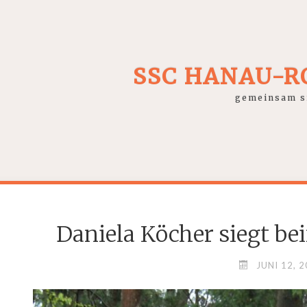
SSC HANAU-
gemeinsam si
Daniela Köcher siegt be
JUNI 12, 