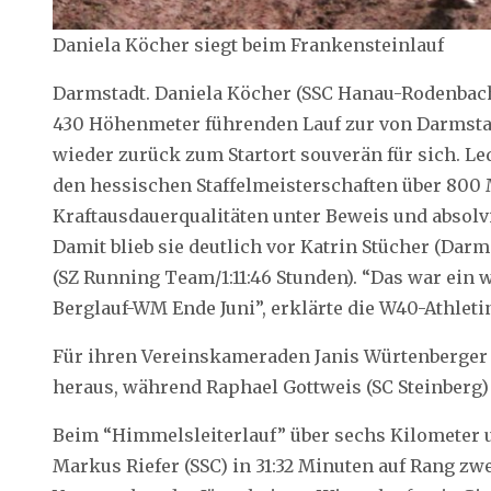
Daniela Köcher siegt beim Frankensteinlauf
Darmstadt. Daniela Köcher (SSC Hanau-Rodenbach)
430 Höhenmeter führenden Lauf zur von Darmsta
wieder zurück zum Startort souverän für sich. Le
den hessischen Staffelmeisterschaften über 800 M
Kraftausdauerqualitäten unter Beweis und absolvie
Damit blieb sie deutlich vor Katrin Stücher (Darm
(SZ Running Team/1:11:46 Stunden). “Das war ein w
Berglauf-WM Ende Juni”, erklärte die W40-Athleti
Für ihren Vereinskameraden Janis Würtenberger s
heraus, während Raphael Gottweis (SC Steinberg) i
Beim “Himmelsleiterlauf” über sechs Kilometer
Markus Riefer (SSC) in 31:32 Minuten auf Rang z