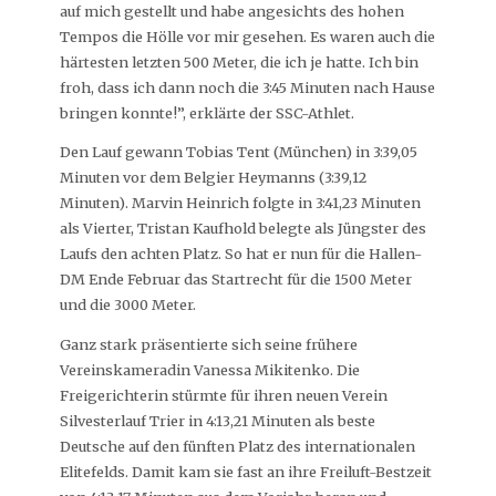
auf mich gestellt und habe angesichts des hohen
Tempos die Hölle vor mir gesehen. Es waren auch die
härtesten letzten 500 Meter, die ich je hatte. Ich bin
froh, dass ich dann noch die 3:45 Minuten nach Hause
bringen konnte!”, erklärte der SSC-Athlet.
Den Lauf gewann Tobias Tent (München) in 3:39,05
Minuten vor dem Belgier Heymanns (3:39,12
Minuten). Marvin Heinrich folgte in 3:41,23 Minuten
als Vierter, Tristan Kaufhold belegte als Jüngster des
Laufs den achten Platz. So hat er nun für die Hallen-
DM Ende Februar das Startrecht für die 1500 Meter
und die 3000 Meter.
Ganz stark präsentierte sich seine frühere
Vereinskameradin Vanessa Mikitenko. Die
Freigerichterin stürmte für ihren neuen Verein
Silvesterlauf Trier in 4:13,21 Minuten als beste
Deutsche auf den fünften Platz des internationalen
Elitefelds. Damit kam sie fast an ihre Freiluft-Bestzeit