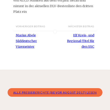
von 4:13,17 Minuten aus dem Vorjahr heran und
nimmt in der aktuellen DLV-Bestenliste den dritten
Platz ein
VORHERIGER BEITRAG
NÄCHSTER BEITRAG
Marius Abele
Elf Kreis- und
Süddeutscher
Regional-Titel für
Vizemeister
den SSC
ALLE PRESSEBERICHTE (BEVOR AUGUST 2017) LESEN