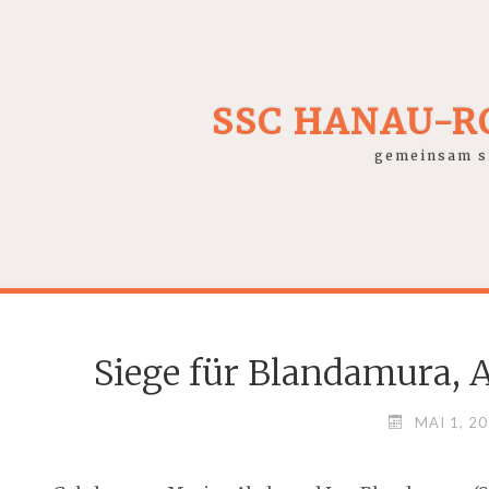
SSC HANAU-
gemeinsam si
Siege für Blandamura, 
MAI 1, 2