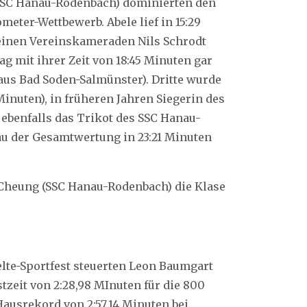
SSC Hanau-Rodenbach) dominierten den
meter-Wettbewerb. Abele lief in 15:29
einen Vereinskameraden Nils Schrodt
ag mit ihrer Zeit von 18:45 Minuten gar
aus Bad Soden-Salmünster). Dritte wurde
nuten), in früheren Jahren Siegerin des
 ebenfalls das Trikot des SSC Hanau-
rau der Gesamtwertung in 23:21 Minuten
Cheung (SSC Hanau-Rodenbach) die Klase
lte-Sportfest steuerten Leon Baumgart
zeit von 2:28,98 MInuten für die 800
ausrekord von 2:57,14 Minuten bei.