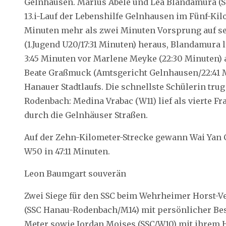
Gelnhausen. Marius Abele und Lea Blandamura (
13.i-Lauf der Lebenshilfe Gelnhausen im Fünf-Kilo
Minuten mehr als zwei Minuten Vorsprung auf s
(1.Jugend U20/17:31 Minuten) heraus, Blandamura l
3:45 Minuten vor Marlene Meyke (22:30 Minuten) 
Beate Graßmuck (Amtsgericht Gelnhausen/22:41 Mi
Hanauer Stadtlaufs. Die schnellste Schülerin trug
Rodenbach: Medina Vrabac (W11) lief als vierte F
durch die Gelnhäuser Straßen.
Auf der Zehn-Kilometer-Strecke gewann Wai Yan 
W50 in 47:11 Minuten.
Leon Baumgart souverän
Zwei Siege für den SSC beim Wehrheimer Horst-Ve
(SSC Hanau-Rodenbach/M14) mit persönlicher Best
Meter sowie Jordan Moises (SSC/W10) mit ihrem H