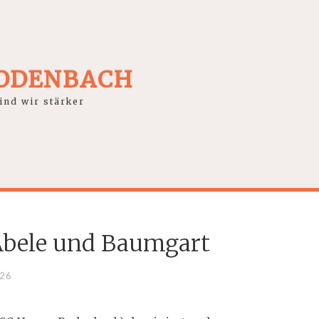
RODENBACH
nd wir stärker
Abele und Baumgart
026