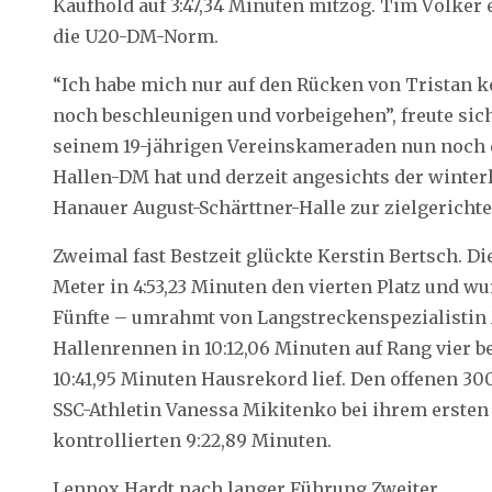
Kaufhold auf 3:47,34 Minuten mitzog. Tim Völker 
die U20-DM-Norm.
“Ich habe mich nur auf den Rücken von Tristan 
noch beschleunigen und vorbeigehen”, freute sic
seinem 19-jährigen Vereinskameraden nun noch d
Hallen-DM hat und derzeit angesichts der winte
Hanauer August-Schärttner-Halle zur zielgerichte
Zweimal fast Bestzeit glückte Kerstin Bertsch. Di
Meter in 4:53,23 Minuten den vierten Platz und wu
Fünfte – umrahmt von Langstreckenspezialistin M
Hallenrennen in 10:12,06 Minuten auf Rang vier b
10:41,95 Minuten Hausrekord lief. Den offenen 3
SSC-Athletin Vanessa Mikitenko bei ihrem ersten 
kontrollierten 9:22,89 Minuten.
Lennox Hardt nach langer Führung Zweiter