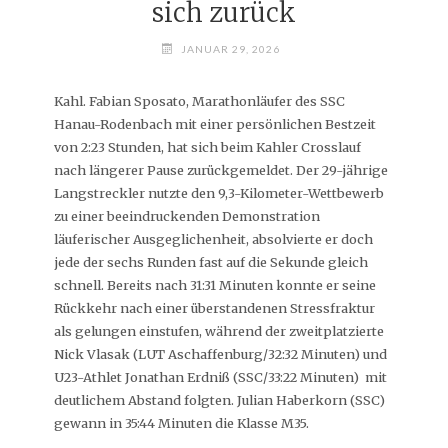
sich zurück
JANUAR 29, 2026
Kahl. Fabian Sposato, Marathonläufer des SSC
Hanau-Rodenbach mit einer persönlichen Bestzeit
von 2:23 Stunden, hat sich beim Kahler Crosslauf
nach längerer Pause zurückgemeldet. Der 29-jährige
Langstreckler nutzte den 9,3-Kilometer-Wettbewerb
zu einer beeindruckenden Demonstration
läuferischer Ausgeglichenheit, absolvierte er doch
jede der sechs Runden fast auf die Sekunde gleich
schnell. Bereits nach 31:31 Minuten konnte er seine
Rückkehr nach einer überstandenen Stressfraktur
als gelungen einstufen, während der zweitplatzierte
Nick Vlasak (LUT Aschaffenburg/32:32 Minuten) und
U23-Athlet Jonathan Erdniß (SSC/33:22 Minuten) mit
deutlichem Abstand folgten. Julian Haberkorn (SSC)
gewann in 35:44 Minuten die Klasse M35.