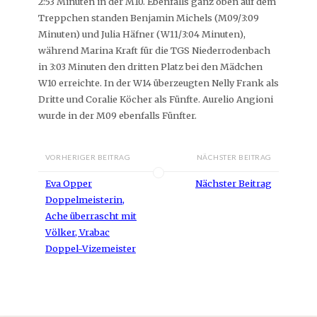
2:53 Minuten in der M10. Ebenfalls ganz oben auf dem
Treppchen standen Benjamin Michels (M09/3:09
Minuten) und Julia Häfner (W11/3:04 Minuten),
während Marina Kraft für die TGS Niederrodenbach
in 3:03 Minuten den dritten Platz bei den Mädchen
W10 erreichte. In der W14 überzeugten Nelly Frank als
Dritte und Coralie Köcher als Fünfte. Aurelio Angioni
wurde in der M09 ebenfalls Fünfter.
VORHERIGER BEITRAG
NÄCHSTER BEITRAG
Eva Opper
Nächster Beitrag
Doppelmeisterin,
Ache überrascht mit
Völker, Vrabac
Doppel-Vizemeister