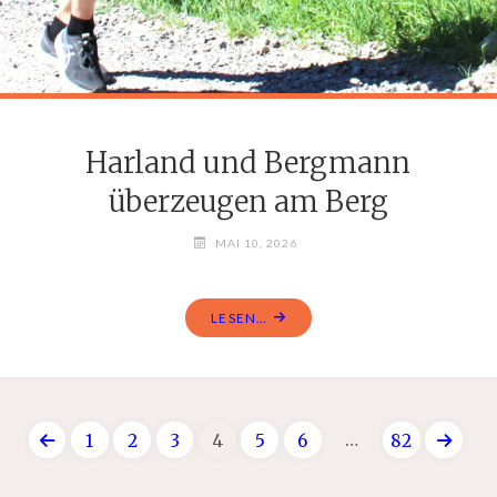
Harland und Bergmann
überzeugen am Berg
MAI 10, 2026
LESEN...
…
1
2
3
4
5
6
82